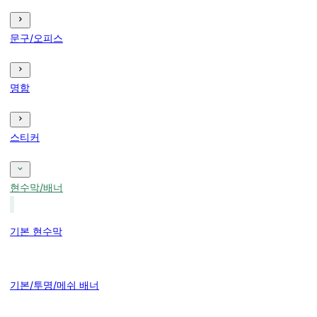
문구/오피스
명함
스티커
현수막/배너
기본 현수막
기본/투명/메쉬 배너