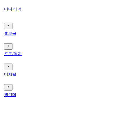
미니 배너
홍보물
포토/액자
디지털
캘린더