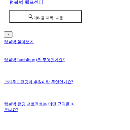
텀블벅 헬프센터
아티클 제목, 내용
텀블벅 알아보기
텀블벅(tumblbug)은 무엇인가요?
크라우드펀딩과 후원이란 무엇인가요?
텀블벅 펀딩 프로젝트는 어떤 규칙을 따
르나요?