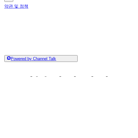
약관 및 정책
Powered by Channel Talk
텀블벅에 직접 문
[공통] 텀블벅 이용 관련 문의
텀블벅 이용에 관한 문의사항이 있다면 
헬프센터
를