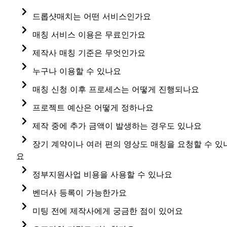
드롭샷매치는 어떤 서비스인가요
드롭샷매치는 영상 제작이 필요한 기업이라면 누구나 
매칭 서비스 이용은 무료인가요
적합한 서비스를 제공받을 수 있도록 
기업과 제작사를 
제작사 매칭 서비스는 영상 제작 업체와 별도 계약을 
제작사 매칭 기준은 무엇인가요
연결하는 B2B 영상 제작 플랫폼
입니다. 
통해 운영되고 있기에, 영상 제작 업체를 구하시는 
요청하신 프로젝트와 유사한 작업 경험, 전문 분야, 이전
누구나 이용할 수 있나요
현재 국내에서 가장 많은 영상 제작 업체가 
고객 리뷰 등의 데이터를 기반으로 최적의 제작사를 
물론입니다.
입점해있어요. 
매칭 신청 이후 프로세스는 어떻게 진행되나요
문의를 남겨주시면 적합한 조건을 갖춘 최대 10개의 
매칭합니다.
작은 규모의 스타트업부터 대기업까지 누구나
 이용하실 
매칭 신청이 접수된 이후부터는 전문 매니저들이 
영상 제작 업체에게 무료로 비교견적을 받아보실 수 
프로젝트 예산은 어떻게 정하나요
제작사의 프로젝트 지원 여부에 따라 
하루 안에 최대 
수 있어요. 자영업이나 개인 고객의 경우에도 무료 
책임지고 도와드려요. 
프로젝트에 적합한 제작사를 매칭 받고, 비교견적을 
있어요. 
영상 프로젝트의 예산에 영향을 주는 요인은 
10개의 견적 제안을 받아볼 수 있습니다.
제작 중에 추가 금액이 발생하는 경우도 있나요
상담은 가능합니다. 
확인할 수 있는 "제작사 매칭 서비스"와 프로젝트의 
드롭샷매치에서는 
프로젝트가 시작되는 순간부터 
다양하지만, 대략적으로 아래와 같은 기준으로 
드롭샷매치의 모든 프로젝트는 업무범위를 충분히 
장기 계약이나 여러 편의 영상도 매칭을 요청할 수 있
기획 단계부터 제작까지 함께 지원하는 "올인원 
납품이 완료되는 마지막까지 담당 매니저가 배정
되니 
정해집니다. 
영상 제작사에게 받은 견적에서 
계약 시점에 추가되는 
논의한 후 양측이 견적을 협의하여 제작을 시작하기 
요
다만, 드롭샷매치에 등록된 영상 제작 업체는 대부분 
서비스"를 제공하고 있어요.
걱정하지 않으셔도 됩니다. 
서비스 이용료는 전혀 없으니, 안심하셔도 괜찮아요.
때문에 제작사가 자체적으로 견적을 변경하는 것은 
계약 기간이나 편수와 관계 없이 두둠은 프로젝트에 
사업자등록이 된 기업이기에 예산이 100만원 미만인 
정부지원사업 비용을 사용할 수 있나요
영상의 길이 
불가합니다. 
가장 적합한 제작사를 매칭해드리고 있습니다. 다만 
프로젝트인 경우 지원율이 낮아질 수 있는 점을 함께 
드롭샷매치는 정부사업, 나라장터 등 다양한 형태의 
제작 상담 : 요구사항을 좀 더 명확하게 파악하고자, 
벤더사 등록이 가능한가요
촬영 포함 여부
다만 디자인, 그래픽, 추가 섭외 등의 추가 작업을 
영상 제작 업무에 필요한 채용 관련 매칭은 지원하지 
참고해주세요. 
사업을 경험하여 복잡한 서류 및 계약과정에 신속하게 
간단한 전화 상담을 진행해요. 
가능합니다. 드롭샷매치 팀은 대기업, 외국계기업 등 
미팅 전에 제작사에게 궁금한 점이 있어요
요청하실 경우 별도 비용이 발생할 수 있어요. 물론 이 
않는 점 참고 부탁드립니다.
그래픽 포함 여부  
대응이 가능합니다. 
다양한 기업의 벤더 등록과정을 경험하여 신속한 서류 
제작사 매칭 : 전문 매니저가 프로젝트를 수행할 수 
때도 담당 매니저와 함께 협의할 수 있으니 안심하세요.
미팅 이전 담당 매니저를 통해 문의하시면 취합 후 