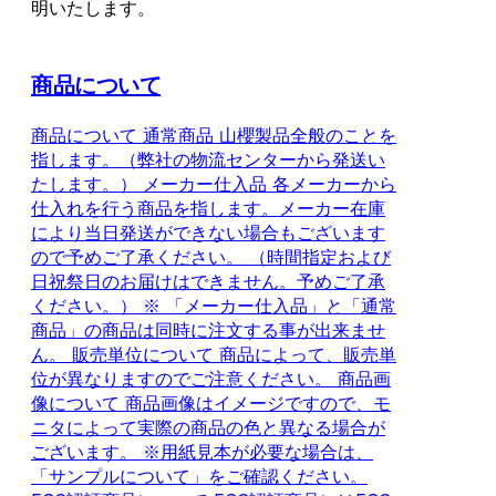
明いたします。
商品について
商品について 通常商品 山櫻製品全般のことを
指します。（弊社の物流センターから発送い
たします。） メーカー仕入品 各メーカーから
仕入れを行う商品を指します。メーカー在庫
により当日発送ができない場合もございます
ので予めご了承ください。 （時間指定および
日祝祭日のお届けはできません。予めご了承
ください。） ※ 「メーカー仕入品」と「通常
商品」の商品は同時に注文する事が出来ませ
ん。 販売単位について 商品によって、販売単
位が異なりますのでご注意ください。 商品画
像について 商品画像はイメージですので、モ
ニタによって実際の商品の色と異なる場合が
ございます。 ※用紙見本が必要な場合は、
「サンプルについて」をご確認ください。