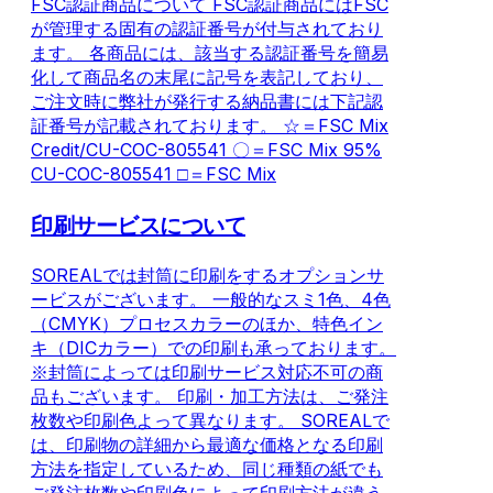
FSC認証商品について FSC認証商品にはFSC
が管理する固有の認証番号が付与されており
ます。 各商品には、該当する認証番号を簡易
化して商品名の末尾に記号を表記しており、
ご注文時に弊社が発行する納品書には下記認
証番号が記載されております。 ☆＝FSC Mix
Credit/CU-COC-805541 〇＝FSC Mix 95%
CU-COC-805541 □＝FSC Mix
印刷サービスについて
SOREALでは封筒に印刷をするオプションサ
ービスがございます。 一般的なスミ1色、4色
（CMYK）プロセスカラーのほか、特色イン
キ（DICカラー）での印刷も承っております。
※封筒によっては印刷サービス対応不可の商
品もございます。 印刷・加工方法は、ご発注
枚数や印刷色よって異なります。 SOREALで
は、印刷物の詳細から最適な価格となる印刷
方法を指定しているため、同じ種類の紙でも