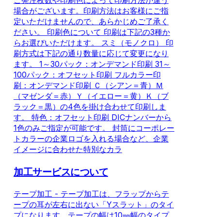
ご発注枚数や印刷色によって印刷方法が違う
場合がございます。印刷方法はお客様にご指
定いただけませんので、あらかじめご了承く
ださい。 印刷色について 印刷は下記の3種か
らお選びいただけます。 スミ（モノクロ） 印
刷方式は下記の通り数量に応じて変更になり
ます。 1～30パック：オンデマンド印刷 31～
100パック：オフセット印刷 フルカラー印
刷：オンデマンド印刷 Ｃ（シアン＝青）Ｍ
（マゼンダ＝赤）Ｙ（イエロー＝黄）Ｋ（ブ
ラック＝黒）の4色を掛け合わせて印刷しま
す。 特色：オフセット印刷 DICナンバーから
1色のみご指定が可能です。 封筒にコーポレー
トカラーの企業ロゴを入れる場合など、企業
イメージに合わせた特別なカラ
加工サービスについて
テープ加工 - テープ加工は、フラップからテ
ープの耳が左右に出ない「Yスラット」のタイ
プになります。テープの幅は10㎜幅のタイプ