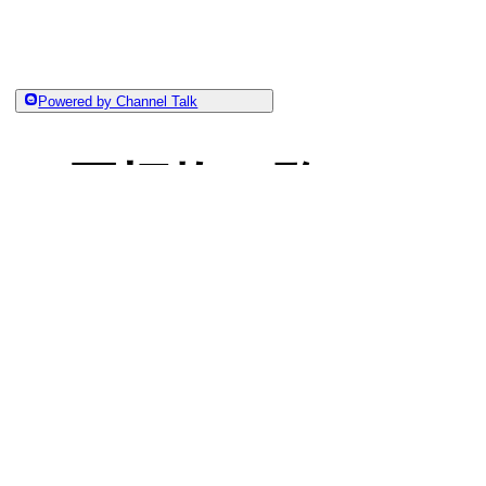
Powered by Channel Talk
同梱物一覧
設置する前に、同梱品がすべてそろっているかを確認
ているものがあったときは、サポート窓口までご連絡
ナイスモバイル
• MAXHUBサポートチーム
2025-03
・本機：1台
・USB Type C to 
Aケーブル：1本
・壁掛け金具：1式