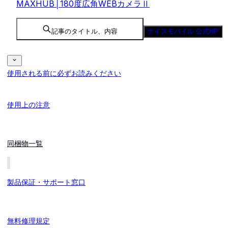
MAXHUB│180度広角WEBカメラⅡ
記事のタイトル、内容
ナイスモバイル 公式HP
使用される前に必ずお読みください
使用上の注意
同梱物一覧
製品保証・サポート窓口
無料修理規定