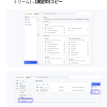
トリーム]→
[測定ID]コピー