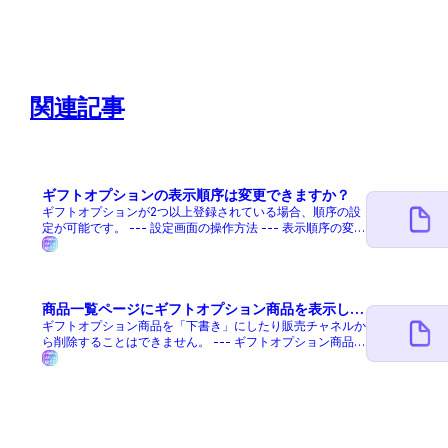
て登録：Shopify管理画面 - のし紙やラッピング等のギフト
オプションをShopifyの商品として登録します STEP2：ア
プリ管理画面で表示設定：All in gift管理画面 - All in gift ア
プリ管理画面にて登録したギフトオプションを、アプリウィ
ジェットに表示させる設定をします 設定方法 --- STEP1. ギ
フトオプションを商品として登録 1. 商品を作成 - Shopify管
関連記事
理画面 > 商品管理 > 商品を追加を選択する（新規商品を作
成する） - ギフトオプション（のし紙やラッピングなど）を
新規商品として登録する 2. 商品情報を設定する - タイト
ル：購入時に表示される商品名を入力 - メディア：ギフトオ
プションの画像を登録 ※未登録の場合は「NO IMAGE」と
表示されます - 価格：任意の価格を設定（無料の場合は
ギフトオプションの表示順序は変更できますか？
「¥0」） -
ギフトオプションが2つ以上登録されている場合、順序の設
定が可能です。 --- 設定画面の操作方法 --- 表示順序の変更
手順を以下に示します 1. ギフトオプション設定画面を開き
ます。 2. 表示順を指定をクリックします。 3. 表示順序を変
更してください。 4. 画面右下の「保存」ボタンをクリック
して完了です。
商品一覧ページにギフトオプション商品を表示しな
いようにすることはできますか？
ギフトオプション商品を「下書き」にしたり販売チャネルか
ら削除することはできません。 --- ギフトオプション商品を
【下書きに設定】 や【公開】＞【オンラインストア】のト
グルをOFFにしてしまうと、購入時に正しく動作しないた
め、必ず「公開」状態であることが前提となります。 代替
方法：ギフト商品を商品一覧ページに表示させない方法 ---
①コレクション機能を利用する方法 Shopifyのコレクショ
ン機能を活用することで、特定の商品を商品一覧ページに表