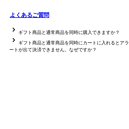
示しないよう制御することが可能です。 以下の手順をご確
認ください。 - Shopifyの管理画面より「商品管理」からall
コレクションを新たに作成し、表示したい商品だけを手動で
よくあるご質問
追加 - トップページやコレクションページに設定対象コレク
ションにのみ表示されるように設定し、ギフト商品を除外す
る。 詳細につきましては以下の参考記事をご確認くださ
い。 https://5-bit.jp/blogs/shopify/211023?
ギフト商品と通常商品を同時に購入できますか？
srsltid=AfmBOop3UHYs2VAqpwxREvFgyc_P8C_-
WNTZuWkItxDL3teSLtu8m8k
ギフト商品と通常商品（ギフト対象外商品）を同時購
ギフト商品と通常商品を同時にカートに入れるとアラ
入することはできません。
ートが出て決済できません。なぜですか？
「All in gift」を通じて購入されるギフト商品（eギフ
All in giftの仕様により、ギフト商品と通常商品（ギフ
やギフト配送商品）と通常商品は、同じカートに入れ
ト対象外商品）は同時購入できません。
て同時に購入することはできません。
ギフト商品と通常商品を同じカートに入れてチェック
アウトに進もうとすると、アラートが表示され、決済
に進むことができません。
注意点：
通常商品とギフト商品を購入したい場合は、注文を分
ギフト商品と通常商品を同時にカートへ追加する
けてご購入ください。
と、ギフト設定がリセットされるなど、アプリに
る制御が自動的に行われます。
ギフト商品をご購入いただく場合は、通常商品と