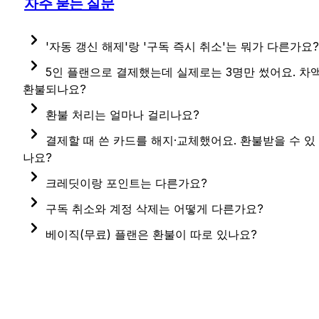
자주 묻는 질문
'자동 갱신 해제'랑 '구독 즉시 취소'는 뭐가 다른가요?
자동 갱신 해제는 다음 결제부터만 청구가 멈춰요. 지금 
5인 플랜으로 결제했는데 실제로는 3명만 썼어요. 차
결제한 기간은 끝까지 사용 가능합니다. 손해 없이 
환불되나요?
그만두는 방법이에요.
결제 시점에 정한 계정 수가 기준이라 미사용분 환불은 
환불 처리는 얼마나 걸리나요?
구독 즉시 취소는 지금 바로 베이직(무료)으로 바뀝니다.
어렵습니다. 다만 갱신 전에 인원수를 조정하시면 다음 
채널톡 접수 → 가능 여부 안내(1~2영업일) → 카드 환
결제할 때 쓴 카드를 해지·교체했어요. 환불받을 수 있
남은 일수에 대한 환불은 없으니, 결제일 전이라면 자동 
결제부터 줄어든 인원 기준으로 청구됩니다.
(5~7영업일). 전체 약 일주일 정도 보시면 됩니다.
나요?
갱신 해제 쪽을 추천드려요.
결제 카드로의 환불이 원칙이지만, 카드사 정책에 따라 
크레딧이랑 포인트는 다른가요?
다른 방법으로 처리할 수도 있어요. 채널톡으로 카드 
다른 개념이에요. 크레딧은 결제로 얻은 사용권이라 7일
구독 취소와 계정 삭제는 어떻게 다른가요?
변경 사실을 함께 알려주시면 안내드릴게요.
이내 환불이 가능하지만, 크레딧을 포인트로 변환한 
구독 취소는 서비스 이용 자체를 그만두는 것이고, 계정 
베이직(무료) 플랜은 환불이 따로 있나요?
시점부터는 환불이 어렵습니다.
삭제는 같은 플랜 안에서 사용 인원만 줄이는 거예요. 
베이직은 결제가 없는 무료 플랜이라 환불 대상이 
예를 들어 5인 플랜에서 1명을 빼고 4인 플랜으로 가고 
아니에요.
싶으시면 '계정 삭제' 쪽입니다.