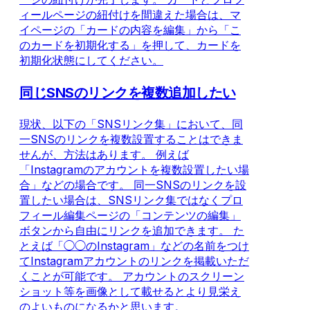
ィールページの紐付けを間違えた場合は、マ
イページの「カードの内容を編集」から「こ
のカードを初期化する」を押して、カードを
初期化状態にしてください。
同じSNSのリンクを複数追加したい
現状、以下の「SNSリンク集」において、同
一SNSのリンクを複数設置することはできま
せんが、方法はあります。 例えば
「Instagramのアカウントを複数設置したい場
合」などの場合です。 同一SNSのリンクを設
置したい場合は、SNSリンク集ではなくプロ
フィール編集ページの「コンテンツの編集」
ボタンから自由にリンクを追加できます。 た
とえば「◯◯のInstagram」などの名前をつけ
てInstagramアカウントのリンクを掲載いただ
くことが可能です。 アカウントのスクリーン
ショット等を画像として載せるとより見栄え
のよいものになるかと思います。