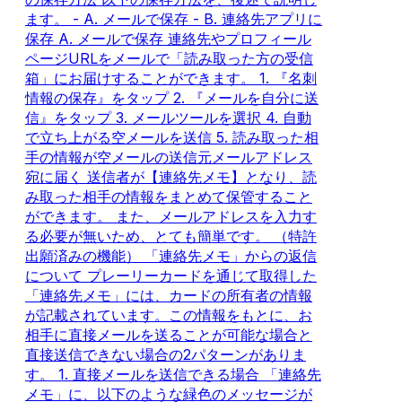
ます。 - A. メールで保存 - B. 連絡先アプリに
保存 A. メールで保存 連絡先やプロフィール
ページURLをメールで「読み取った方の受信
箱」にお届けすることができます。 1. 『名刺
情報の保存』をタップ 2. 『メールを自分に送
信』をタップ 3. メールツールを選択 4. 自動
で立ち上がる空メールを送信 5. 読み取った相
手の情報が空メールの送信元メールアドレス
宛に届く 送信者が【連絡先メモ】となり、読
み取った相手の情報をまとめて保管すること
ができます。 また、メールアドレスを入力す
る必要が無いため、とても簡単です。 （特許
出願済みの機能） 「連絡先メモ」からの返信
について プレーリーカードを通じて取得した
「連絡先メモ」には、カードの所有者の情報
が記載されています。この情報をもとに、お
相手に直接メールを送ることが可能な場合と
直接送信できない場合の2パターンがありま
す。 1. 直接メールを送信できる場合 「連絡先
メモ」に、以下のような緑色のメッセージが