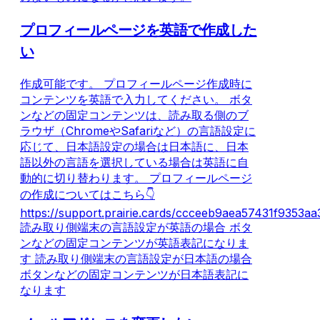
プロフィールページを英語で作成した
い
作成可能です。 プロフィールページ作成時に
コンテンツを英語で入力してください。 ボタ
ンなどの固定コンテンツは、読み取る側のブ
ラウザ（ChromeやSafariなど）の言語設定に
応じて、日本語設定の場合は日本語に、日本
語以外の言語を選択している場合は英語に自
動的に切り替わります。 プロフィールページ
の作成についてはこちら👇
https://support.prairie.cards/ccceeb9aea57431f9353
読み取り側端末の言語設定が英語の場合 ボタ
ンなどの固定コンテンツが英語表記になりま
す 読み取り側端末の言語設定が日本語の場合
ボタンなどの固定コンテンツが日本語表記に
なります