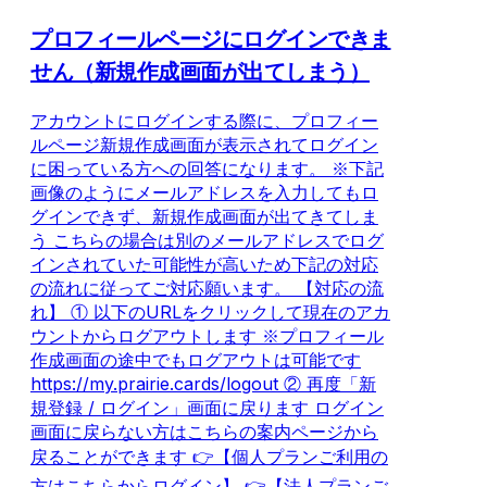
プロフィールページにログインできま
せん（新規作成画面が出てしまう）
アカウントにログインする際に、プロフィー
ルページ新規作成画面が表示されてログイン
に困っている方への回答になります。 ※下記
画像のようにメールアドレスを入力してもロ
グインできず、新規作成画面が出てきてしま
う こちらの場合は別のメールアドレスでログ
インされていた可能性が高いため下記の対応
の流れに従ってご対応願います。 【対応の流
れ】 ① 以下のURLをクリックして現在のアカ
ウントからログアウトします ※プロフィール
作成画面の途中でもログアウトは可能です
https://my.prairie.cards/logout ② 再度「新
規登録 / ログイン」画面に戻ります ログイン
画面に戻らない方はこちらの案内ページから
戻ることができます 👉【個人プランご利用の
方はこちらからログイン】 👉【法人プランご