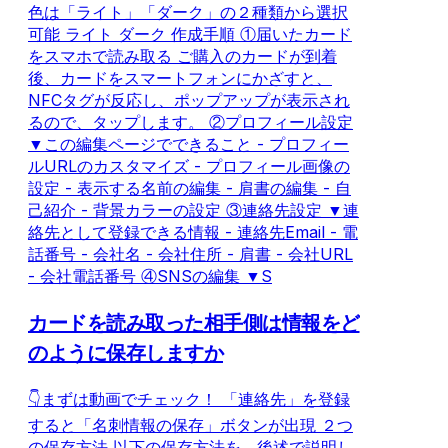
色は「ライト」「ダーク」の２種類から選択
可能 ライト ダーク 作成手順 ①届いたカード
をスマホで読み取る ご購入のカードが到着
後、カードをスマートフォンにかざすと、
NFCタグが反応し、ポップアップが表示され
るので、タップします。 ②プロフィール設定
▼この編集ページでできること - プロフィー
ルURLのカスタマイズ - プロフィール画像の
設定 - 表示する名前の編集 - 肩書の編集 - 自
己紹介 - 背景カラーの設定 ③連絡先設定 ▼連
絡先として登録できる情報 - 連絡先Email - 電
話番号 - 会社名 - 会社住所 - 肩書 - 会社URL
- 会社電話番号 ④SNSの編集 ▼S
カードを読み取った相手側は情報をど
のように保存しますか
👇まずは動画でチェック！ 「連絡先」を登録
すると「名刺情報の保存」ボタンが出現 ２つ
の保存方法 以下の保存方法を、後述で説明し