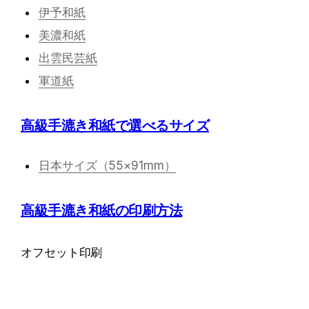
伊予和紙
美濃和紙
出雲民芸紙
軍道紙
高級手漉き和紙で選べるサイズ
日本サイズ（55×91mm）
高級手漉き和紙の印刷方法
オフセット印刷