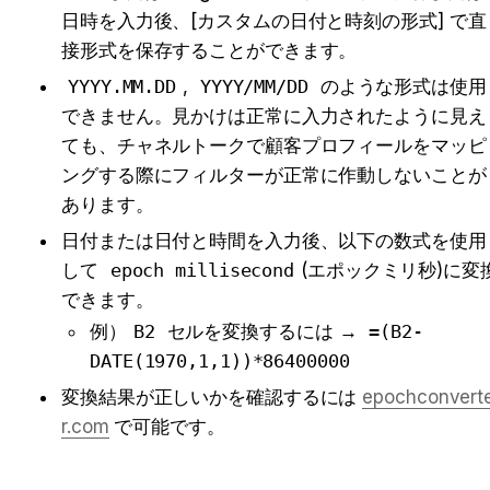
日時を入力後、[カスタムの日付と時刻の形式] で直
接形式を保存することができます。
YYYY.MM.DD
, 
YYYY/MM/DD
 のような形式は使用
できません。見かけは正常に入力されたように見え
ても、チャネルトークで顧客プロフィールをマッピ
ングする際にフィルターが正常に作動しないことが
あります。
日付または日付と時間を入力後、以下の数式を使用
して 
epoch millisecond
(エポックミリ秒)に変
できます。
例）
B2
 セルを変換するには → 
=(B2-
DATE(1970,1,1))*86400000
変換結果が正しいかを確認するには 
epochconvert
r.com
 で可能です。