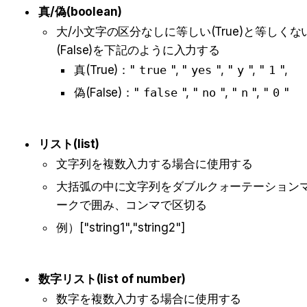
真/偽(
boolean
)
大/小文字の区分なしに等しい(True)と等しくな
(False)を下記のように入力する
真(True)：
"
true
", "
yes
", "
y
", "
1
",
偽(False)：
"
false
", "
no
", "
n
", "
0
"
リスト(list)
文字列を複数入力する場合に使用する
大括弧の中に文字列をダブルクォーテーション
ークで囲み、コンマで区切る
例）
["string1","string2"]
数字リスト(list of number)
数字を複数入力する場合に使用する