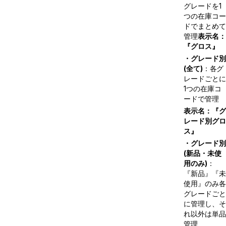
グレードを1
つの在庫コー
ドでまとめて
管理
表示名：
『グロス』
・グレード別
(全て)
：各グ
レードごとに
1つの在庫コ
ードで管理
表示名：『グ
レード別グロ
ス』
・グレード別
(新品・未使
用のみ)
：
『新品』『未
使用』のみ各
グレードごと
に管理し、そ
れ以外は単品
管理