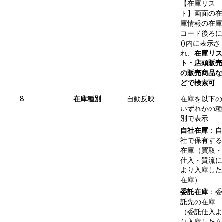
【在庫リス
ト】画面の在
庫情報の在庫
コード後ろに
()内に表示さ
れ、
在庫リス
ト・店頭販売
の販売商品な
どで検索可
8
在庫種別
自動反映
在庫を以下の
いずれかの種
別で表示
自社在庫
：自
社で保有する
在庫（買取・
仕入・質流に
より入庫した
在庫）
委託在庫
：委
託先の在庫
（委託仕入よ
り入庫した在