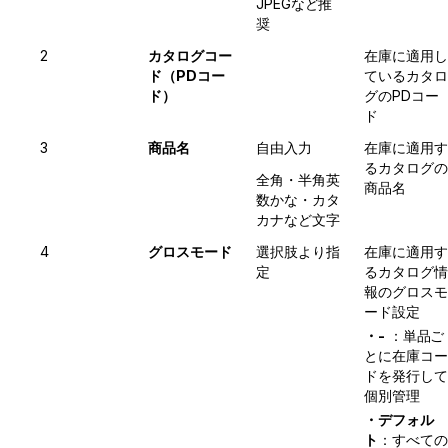
JPEGなど推
奨
2
カタログコー
在庫に適用し
ド（PDコー
ているカタロ
ド）
グのPDコー
ド
3
商品名
自由入力
在庫に適用す
るカタログの
全角・半角英
商品名
数かな・カタ
カナなど文字
4
グロスモード
選択肢より指
在庫に適用す
定
るカタログ情
報のグロスモ
ード設定
・-
：単品ご
とに在庫コー
ドを発行して
個別管理
・デフォル
ト
：すべての