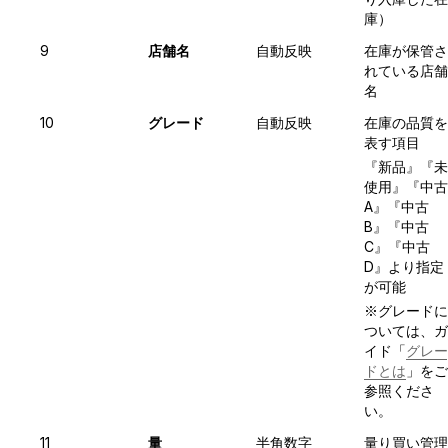
庫）
9
店舗名
自動反映
在庫が保管さ
れている店舗
名
10
グレード
自動反映
在庫の品質を
表す項目
『新品』『未
使用』『中古
A』『中古
B』『中古
C』『中古
D』より指定
が可能
※グレードに
ついては、ガ
イド「
グレー
ドとは
」をご
参照くださ
い。
11
量
半角数字
量り買い管理