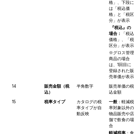
格」、下段に
は「税込価
格」と「税区
分」が表示
『税込』の
場合：
「税込
価格」、「税
区分」が表示
※グロス管理
商品の場合
は、1回目に
登録された販
売単価が表示
14
販売金額（税
半角数字
販売単価の税
込）
込金額
15
税率タイプ
カタログの税
一般
：軽減税
率タイプが自
率対象以外の
動反映
物品販売や店
舗で飲食の場
合
軽減税率
：食