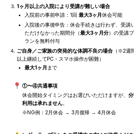
1ヶ月以上の入院により受講が難しい場合
入院前の事前申請：1回 
最大3ヶ月
休会可能
入院後の事後申告：休会手続きは行わず、受講
ただけなかった期間分（
最大3ヶ月分
）の受講プ
ランを無料付与
ご自身／ご家族の突発的な体調不良の場合
（※2週
以上継続してPC・スマホ操作が困難）
最大1ヶ月
まで
①〜④共通事項
休会開始タイミングはお選びいただけますが、
分
利用は承れません
。
※NG例：2月休会 → 3月復帰 → 4月休会