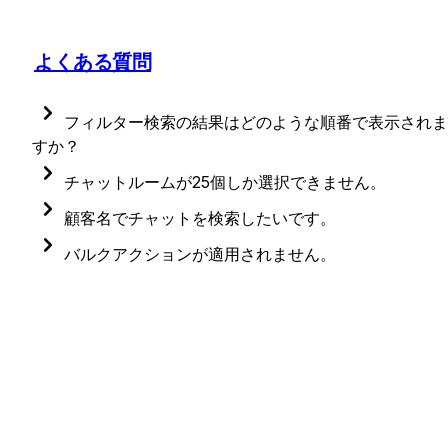
よくある質問
フィルター検索の結果はどのような順番で表示されま
すか？
メッセージ内容のフィルターはメッセージが作成
チャットルームが25個しか選択できません。
れた時間を基準として新しい順に表示されます。
スクロール後、チェックボックスを押すと25個単位で
顧客名でチャットを検索したいです。
チャットルームのフィルターは最後にメッセージ
選択数が追加され、最大200個まで一度に選択可能で
受信トレイの横にある虫眼鏡アイコンをクリック
バルクアクションが適用されません。
作成された時間を基準として新しい順に表示され
きます。[すべてを選択する] をクリックするとリスト
たは、Ctrl＋F / Command＋Fで検索バーを開きま
オペレーターシートを保有するチームメンバーのみバ
す。
にある全問い合わせを選択できます。
す。
ルクアクションが可能です。
顧客名を入力します。
[チームメンバー設定] または [チャネル設定] - [オペレ
チャットルームを選択します。
ーターシート]から、オペレーターシートのON/OFFが
可能です。オペレーターシートをONにした後再度お
しください。