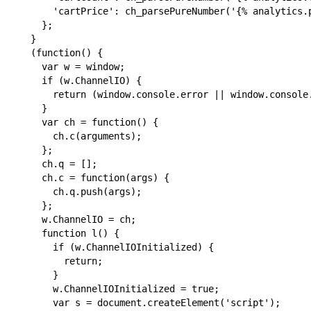
      'cartPrice': ch_parsePureNumber('{% analytics.p
    };

  }

  (function() {

    var w = window;

    if (w.ChannelIO) {

      return (window.console.error || window.console
    }

    var ch = function() {

      ch.c(arguments);

    };

    ch.q = [];

    ch.c = function(args) {

      ch.q.push(args);

    };

    w.ChannelIO = ch;

    function l() {

      if (w.ChannelIOInitialized) {

        return;

      }

      w.ChannelIOInitialized = true;

      var s = document.createElement('script');
