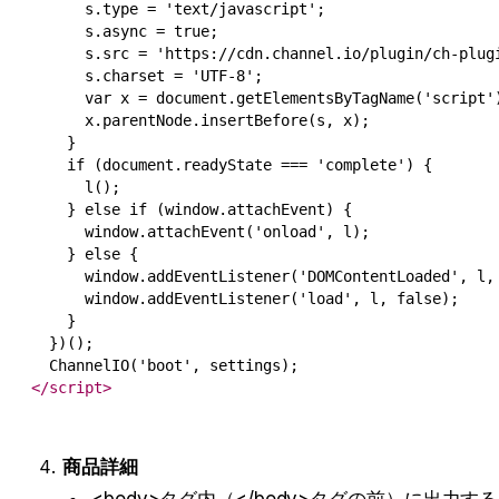
      s.type = 'text/javascript';

      s.async = true;

      s.src = 'https://cdn.channel.io/plugin/ch-plugi
      s.charset = 'UTF-8';

      var x = document.getElementsByTagName('script')
      x.parentNode.insertBefore(s, x);

    }

    if (document.readyState === 'complete') {

      l();

    } else if (window.attachEvent) {

      window.attachEvent('onload', l);

    } else {

      window.addEventListener('DOMContentLoaded', l, 
      window.addEventListener('load', l, false);

    }

  })();

</
script
>
商品詳細
<body>タグ内（</body>タグの前）に出力する