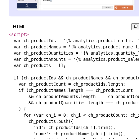
HTML
<
script
>
  var ch_productIds = '{% analytics.product_no_list %
  var ch_productNames = '{% analytics.product_name_li
  var ch_productQuantities = '{% analytics.quantity_l
  var ch_productAmounts = '{% analytics.product_sales
  var ch_products = [];

  if (ch_productIds && ch_productNames && ch_productA
    var ch_productCount = ch_productIds.length;

    if (ch_productNames.length === ch_productCount 

        && ch_productAmounts.length === ch_productCou
        && ch_productQuantities.length === ch_product
    ) {

      for (var ch_i = 0; ch_i < ch_productCount; ch_i
        ch_products.push({

          'id': ch_productIds[ch_i].trim(),

          'name': ch_productNames[ch_i].trim(),
