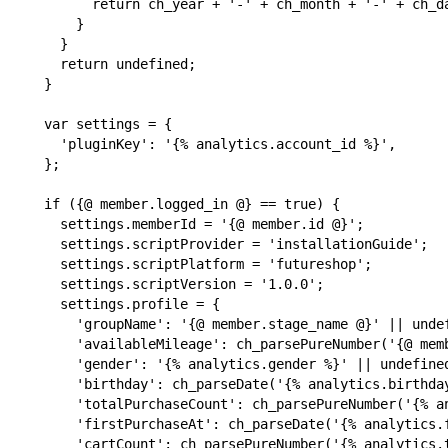
        return ch_year + '-' + ch_month + '-' + ch_da
      }

    }

    return undefined;

  }

  var settings = {

    'pluginKey': '{% analytics.account_id %}',

  };

  if ({@ member.logged_in @} == true) {

    settings.memberId = '{@ member.id @}';

    settings.scriptProvider = 'installationGuide';

    settings.scriptPlatform = 'futureshop';

    settings.scriptVersion = '1.0.0';

    settings.profile = {

      'groupName': '{@ member.stage_name @}' || undef
      'availableMileage': ch_parsePureNumber('{@ memb
      'gender': '{% analytics.gender %}' || undefined
      'birthday': ch_parseDate('{% analytics.birthday
      'totalPurchaseCount': ch_parsePureNumber('{% an
      'firstPurchaseAt': ch_parseDate('{% analytics.f
      'cartCount': ch_parsePureNumber('{% analytics.t