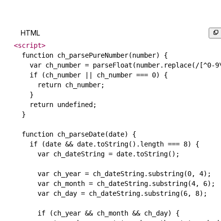
HTML
<
script
>
  function ch_parsePureNumber(number) {

    var ch_number = parseFloat(number.replace(/[^0-9\
    if (ch_number || ch_number === 0) {

      return ch_number;

    }

    return undefined;

  }

  function ch_parseDate(date) {

    if (date && date.toString().length === 8) {

      var ch_dateString = date.toString();

      var ch_year = ch_dateString.substring(0, 4);

      var ch_month = ch_dateString.substring(4, 6);

      var ch_day = ch_dateString.substring(6, 8);

      if (ch_year && ch_month && ch_day) {
