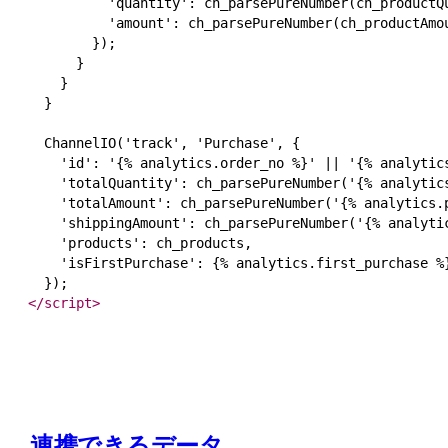
          'quantity': ch_parsePureNumber(ch_productQu
          'amount': ch_parsePureNumber(ch_productAmou
        });

      }

    }

  }

  ChannelIO('track', 'Purchase', {

    'id': '{% analytics.order_no %}' || '{% analytics
    'totalQuantity': ch_parsePureNumber('{% analytics
    'totalAmount': ch_parsePureNumber('{% analytics.p
    'shippingAmount': ch_parsePureNumber('{% analytic
    'products': ch_products,

    'isFirstPurchase': {% analytics.first_purchase %}
</
script
>
連携できるデータ