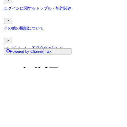
ログインに関するトラブル・契約関連
その他の機能について
アップデート・不具合のお知らせ
Powered by Channel Talk
身分証のOCRス
も身分証情報が反
本ガイドでは本人確認の身分証をスキャナーで「OCR
反映されない原因と対応方法について解説します。