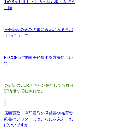
TAYSを利用しトレカの買い取りを行う
手順
身分証読み込みの際に表示される各ボ
タンについて
RECOREに在庫を登録する方法につい
て
身分証のOCRスキャンを押しても身分
証情報が反映されない
店頭買取・宅配買取の見積書や売買契
約書のフッターには、なにを入力すれ
ばいいですか