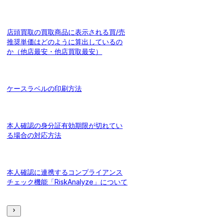
店頭買取の買取商品に表示される買/売
推奨単価はどのように算出しているの
か（他店最安・他店買取最安）
ケースラベルの印刷方法
本人確認の身分証有効期限が切れてい
る場合の対応方法
本人確認に連携するコンプライアンス
チェック機能「RiskAnalyze」について