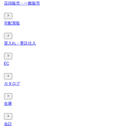
店頭販売・一般販売
宅配買取
質入れ・委託仕入
EC
カタログ
在庫
会計