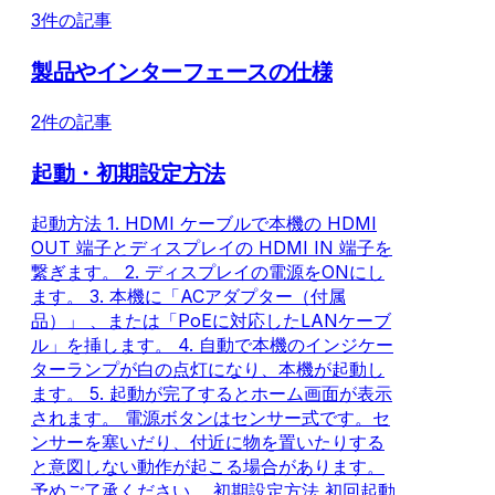
確認できます。 バージョン：
3件の記事
20251017143842_5.1.0.8976
製品やインターフェースの仕様
2件の記事
起動・初期設定方法
起動方法 1. HDMI ケーブルで本機の HDMI
OUT 端子とディスプレイの HDMI IN 端子を
繋ぎます。 2. ディスプレイの電源をONにし
ます。 3. 本機に「ACアダプター（付属
品）」 、または「PoEに対応したLANケーブ
ル」を挿します。 4. 自動で本機のインジケー
ターランプが白の点灯になり、本機が起動し
ます。 5. 起動が完了するとホーム画面が表示
されます。 電源ボタンはセンサー式です。セ
ンサーを塞いだり、付近に物を置いたりする
と意図しない動作が起こる場合があります。
予めご了承ください。 初期設定方法 初回起動