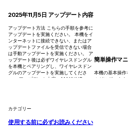
2025年11月5日 アップデート内容
アップデート方法 こちらの手順を参考に
アップデートを実施ください。 本機をイ
ンターネットに接続できない、またはア
ップデートファイルを受信できない場合
は手動アップデートを実施ください。 ア
簡単操作マニ
ップデート後は必ずワイヤレスドングル
を本機とペアリングし、ワイヤレスドン
グルのアップデートを実施してくださ
本機の基本操作
い。 アップデート内容 - MAXHUB
ルがございます
XBar U50 と Jabra Panacast 50 の
でご利用くださ
BYODに対応しました。 - 本機に複数の
周辺機器を接続しているとき、BYODに
使用する周辺機器を選択できるようにな
カテゴリー
りました。設定方法・注意事項はこちら
アップデート後のバージョン アップデー
使用する前に必ずお読みください
ト後のバージョンは設定 > About から