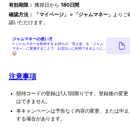
有効期限：
 獲得日から 
180日間
確認方法： 「マイページ」＞「ジャムマネー」
よりご
認いただけます。
ジャムマネーの使い方
1. ジャムマネーを取得する お持ちの「売上金」を「ジャム
マネー」に変換することで、お支払いに利用できるようにな
ります。 - 有効期限： 変換日から180日間です。 - 【ご注
意】 一度変換したジャムマネーを売上金に戻すことはでき
ません。 友達招待キャンペーンについても記載したい 「ジ
ャムマネーの取得方法」という記事を作ってもいいかも？
2. ジャムマネーを利用してチケットを購入する 1. 購入手続
注意事項
き画面で「お支払い方法」を選択します。 2. 「ジャムマネ
ーの利用」をタップし、設定画面へ進みます。 3. 利用した
いポイント数を入力し、「設定する」をタップします。 4.
お支払い金額にジャムマネーが適用されているか確認しま
招待コードの登録は1人1回限りです。登録後の変更
す。 5. 「注文する」をタップして完了です。 ⚠️ 注意事項
（必ずご確認ください） - ポイントとの併用： ポイントと
はできません。
ジャムマネーの併用はできません。 - 自動充当： 売上金を
持っていても自動では充当されません。必ず事前に変換が必
本キャンペーンは予告なく内容の変更、または中止
要です。 - 決済方法の制限： - 全額をジャムマネーで支払う
場合、決済システム上の都合により、決済方法は「クレジッ
する場合があります。
トカード」「PayPay」